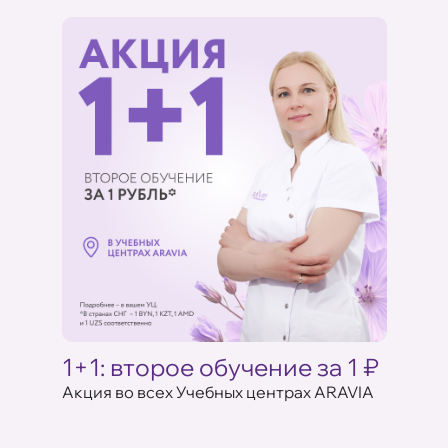
%
AVIA
1+1: второе обучение за 1 ₽
Выбе
запла
ентрах
Акция во всех Учебных центрах ARAVIA
С 23 по
ARAVIA