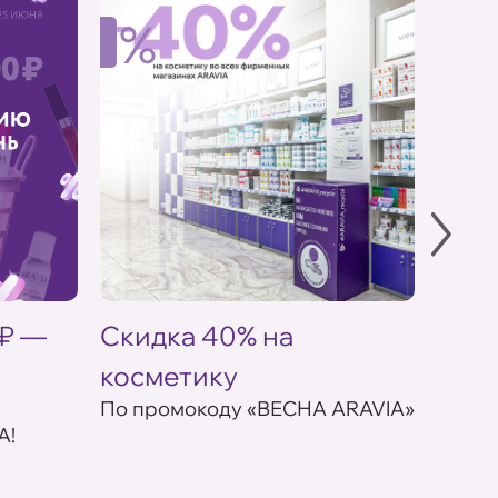
%
%
 ₽ —
Скидка 40% на
Акци
косметику
ARAV
По промокоду «ВЕСНА ARAVIA»
- 20%
A!
заказ