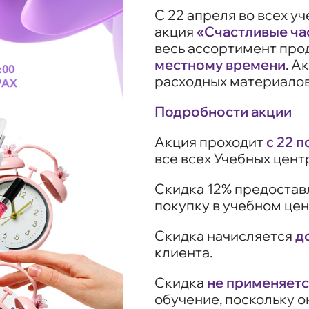
С 22 апреля во всех у
акция
«Счастливые ча
весь ассортимент пр
местному времени
. А
расходных материалов
Подробности акции
Акция проходит
с 22 п
все всех Учебных цент
Скидка 12% предостав
покупку в учебном це
Скидка начисляется
д
клиента.
Скидка
не применяетс
обучение, поскольку о