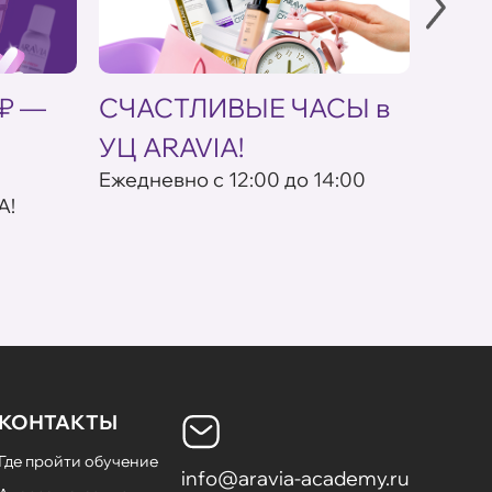
 ₽ —
СЧАСТЛИВЫЕ ЧАСЫ в
Акци
УЦ ARAVIA!
ARAV
Eжедневно с 12:00 до 14:00
- 20%
A!
заказ
КОНТАКТЫ
Где пройти обучение
info@aravia-academy.ru