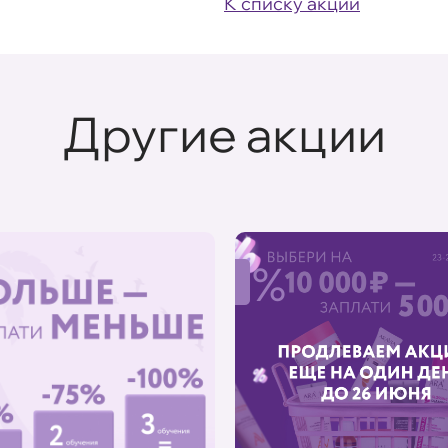
К списку акций
Другие акции
%