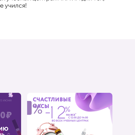
не учился!
%
%