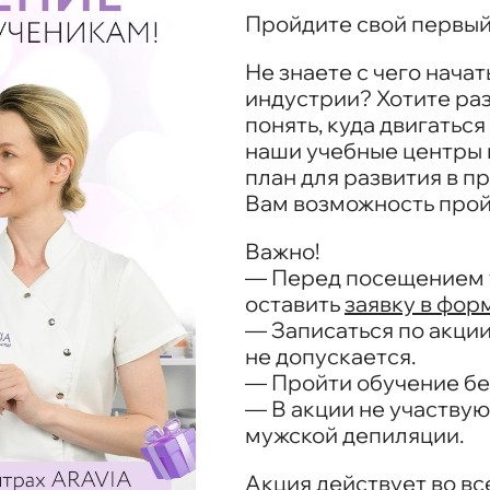
Пройдите свой первый
Не знаете с чего нача
индустрии? Хотите ра
понять, куда двигаться
наши учебные центры 
план для развития в п
Вам возможность пройт
Важно!
— Перед посещением 
оставить
заявку в фор
— Записаться по акции
не допускается.
— Пройти обучение бе
— В акции не участвую
мужской депиляции.
Акция действует во вс