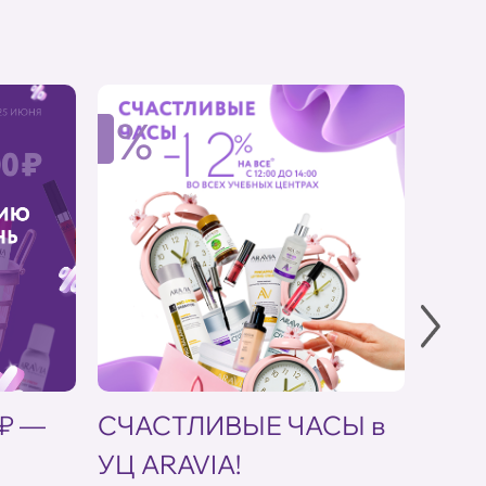
%
%
 ₽ —
СЧАСТЛИВЫЕ ЧАСЫ в
Скид
УЦ ARAVIA!
кос