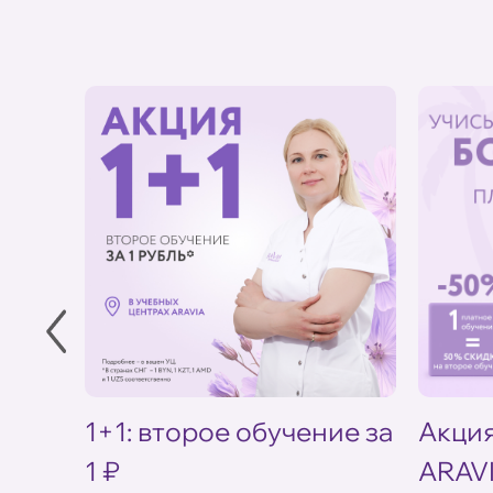
в УЦ
1+1: второе обучение за
Акция
1 ₽
ARAV